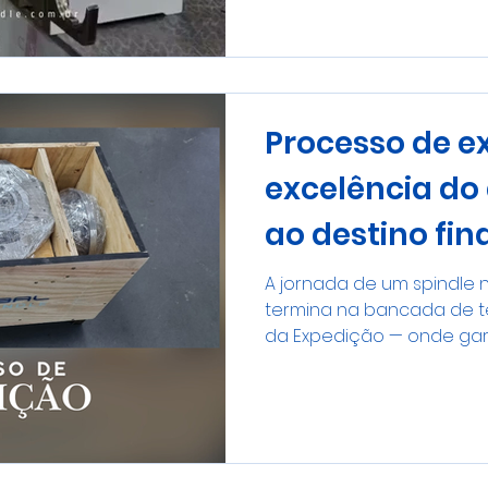
ferramentas Heller MCH-
Spindle. Realizamos o re
de ferramentas, devolv
agilidade, p
Processo de e
excelência do
ao destino fin
A jornada de um spindle 
termina na bancada de 
da Expedição — onde gar
precisão técnica aplicad
chegar às mãos do clien
manutenção de um spindl
artesanal, que exige inv
técnica. Por isso, nosso p