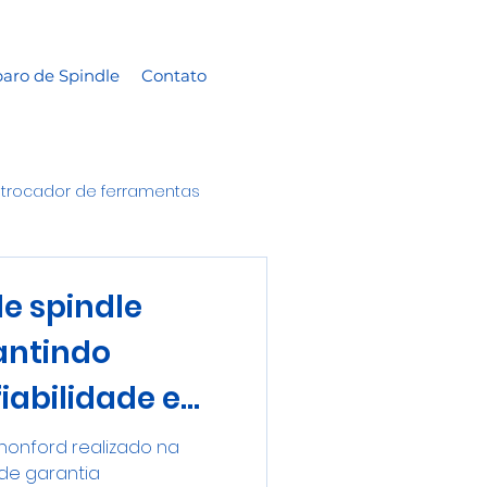
aro de Spindle
Contato
trocador de ferramentas
e spindle
antindo
fiabilidade e
o a produção
honford realizado na
 de garantia