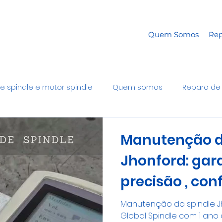
Quem Somos
Rep
e spindle e motor spindle
Quem somos
Reparo de 
Manutenção d
Jhonford: gar
precisão , con
retorno segur
Manutenção do spindle J
Global Spindle com 1 ano