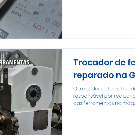
Trocador de 
reparado na G
O trocador automático d
responsável por realizar 
das ferramentas na máqu
produtividade, menos t
eficiência no processo 
sistema apresenta falhas
impactada. No vídeo apr