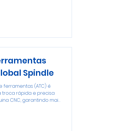
ferramentas
lobal Spindle
e ferramentas (ATC) é
a troca rápida e precisa
ina CNC, garantindo mais
empo de parada e máxima
de usinagem. Quando esse
, toda a produção é
esentamos o trocador de