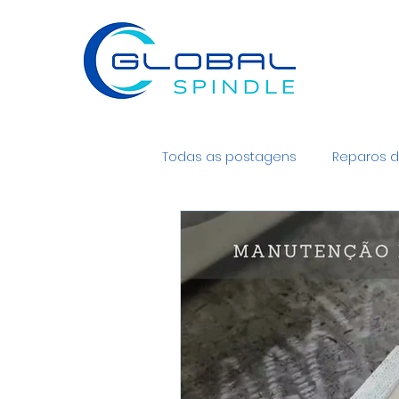
Todas as postagens
Reparos d
Spindle e motor spindle