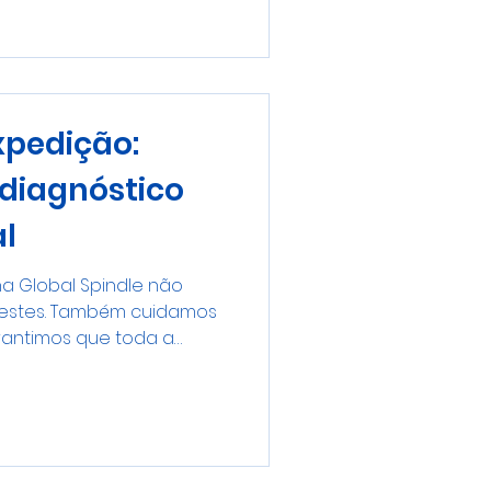
460 reparado na Global
paro completo do trocador
endo ao equipamento a
xpedição:
 diagnóstico
al
na Global Spindle não
testes. Também cuidamos
antimos que toda a
a seja preservada até
te. Sabemos que a
e é um trabalho
estimento e dedicação
rotocolo de saída é