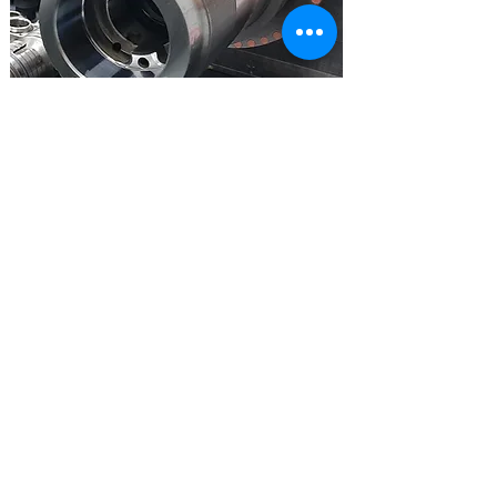
Na Global Spindle, garantimos
que cada eixo árvore seja
restaurado com precisão,
dentro dos padrões originais
assim assegurando
desempenho excepcional e
durabilidade para o seu
spindle
Vamos conversar?
© 2025 Global Spindle. Todos os direitos reservados.