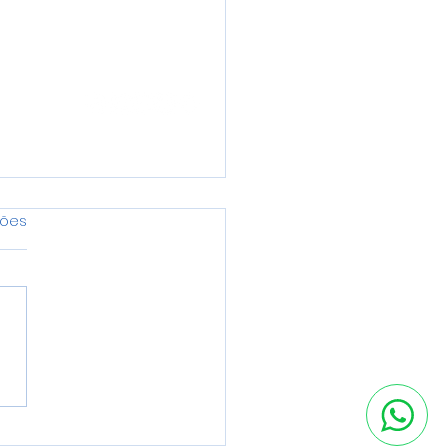
s.
ções
anceamento de
dle: Mais Precisão,
os Vibração e Menor