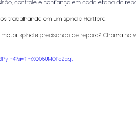
ecisão, controle e confiança em cada etapa do repa
os trabalhando em um spindle Hartford.
 motor spindle precisando de reparo? Chama no w
5B3Ply_-4?si=R1mXQ06UMOPoZaqt