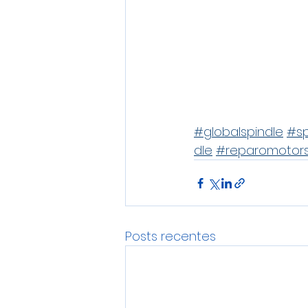
#globalspindle
#sp
dle
#reparomotors
Posts recentes