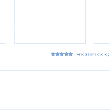
ireitos reservados.
Avaliado com 0 de 5 estrela
Ainda sem avalia
Manutenção de Spindle
Bal
com Testes de Precisão
Spin
e Performance
Men