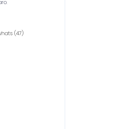
ro.
hats (47) 