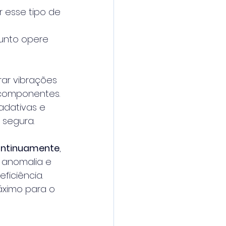
 esse tipo de 
junto opere 
ar vibrações 
 componentes. 
adativas e 
 segura.
ontinuamente
, 
r anomalia e 
ficiência.
áximo para o 