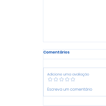
© 2025 Global Spindle. Todos os d
Comentários
Adicione uma avaliação
Spindle, cabeçote ou
Escreva um comentário
fuso: existe diferença?
Entenda a nomenclatura