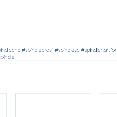
indlecnc
#spindlebrasil
#spindlesc
#spindlehartfo
pindle